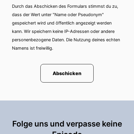
Bankpartner kann ich mir schon was vorstellen,
Durch das Abschicken des Formulars stimmst du zu,
was dahinter steckt.
dass der Wert unter "Name oder Pseudonym"
gespeichert wird und öffentlich angezeigt werden
Elmar Wiemers:
Ja, wir sagen, wir machen alles
außer Tiernahrung, nein, außer Zahlungsverkehr.
kann. Wir speichern keine IP-Adressen oder andere
personenbezogene Daten. Die Nutzung deines echten
Elmar Wiemers:
Und ja, was dabei ganz
Namens ist freiwillig.
spannend ist, wir sind, glaube ich,
schwerpunktmäßig
Elmar Wiemers:
für Regionalbanken tätig.
Abschicken
Elmar Wiemers:
Also natürlich ganz, ganz
häufig für Genossenschaftsbanken.
Elmar Wiemers:
Und was da für uns das
Besondere ist, dass wir die komplette
Wertschöpfungskette
Folge uns und verpasse keine
Elmar Wiemers:
abbilden. Also von der