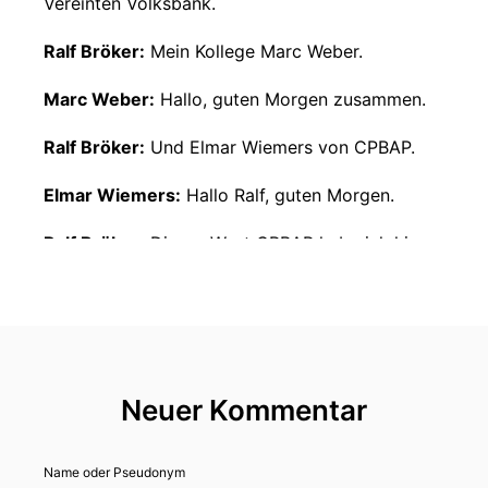
Vereinten Volksbank.
Ralf Bröker:
Mein Kollege Marc Weber.
Marc Weber:
Hallo, guten Morgen zusammen.
Ralf Bröker:
Und Elmar Wiemers von CPBAP.
Elmar Wiemers:
Hallo Ralf, guten Morgen.
Ralf Bröker:
Dieses Wort CPBAP habe ich hier
noch nie in den Mund genommen und
deswegen,
Ralf Bröker:
lieber Elmar, hast du jetzt, mach
mal den Job, nicht nur dich vorzustellen,
Neuer Kommentar
Ralf Bröker:
sondern auch zu sagen, was ist
denn CPBAP, was ist denn das?
Name oder Pseudonym