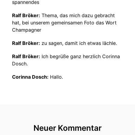
spannendes
Ralf Bröker:
Thema, das mich dazu gebracht
hat, bei unserem gemeinsamen Foto das Wort
Champagner
Ralf Bröker:
zu sagen, damit ich etwas lächle.
Ralf Bröker:
Ich begrüße ganz herzlich Corinna
Dosch.
Corinna Dosch:
Hallo.
Ralf Bröker:
Ich begrüße herzlich Raphael
Mittmann.
Rafael Mittmann:
Bonjour Monsieur.
Ralf Bröker:
Beide vom Champagner Club. Und
Neuer Kommentar
was das genau ist, da hören wir gleich mal rein.