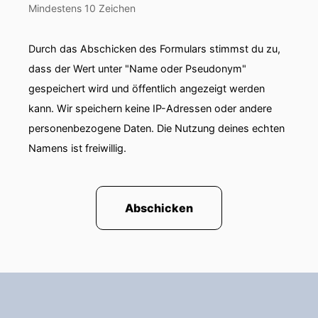
Mindestens 10 Zeichen
Corinna Dosch:
Und ja, unsere große
Leidenschaft ist das Thema Champagner, wo
Durch das Abschicken des Formulars stimmst du zu,
wir seit über
dass der Wert unter "Name oder Pseudonym"
gespeichert wird und öffentlich angezeigt werden
Corinna Dosch:
zehn Jahren sehr, sehr viel
machen und nebenbei haben wir noch eine
kann. Wir speichern keine IP-Adressen oder andere
kleine Marketing- und PR-Agentur.
personenbezogene Daten. Die Nutzung deines echten
Namens ist freiwillig.
Corinna Dosch:
Aber das Thema Champagner,
das wird doch immer größer und größer,
Corinna Dosch:
weshalb das Agenturgeschäft
Abschicken
immer kleiner wird und das Champagner-Thema
immer größer.
Rafael Mittmann:
Ja, meine Kollegin und
Partnerin Corinna hat ja schon das Wichtigste
gesagt.