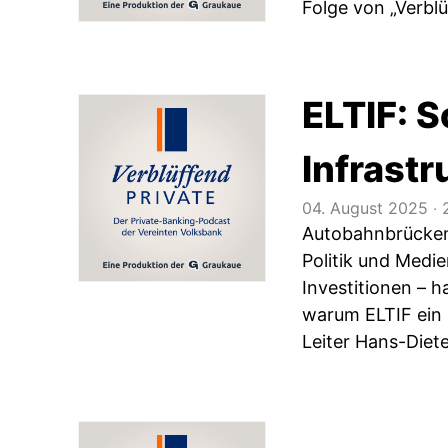
Folge von „Verblü
ELTIF: S
Infrastr
04. August 2025
‧
2
Autobahnbrücken,
Politik und Medi
Investitionen – h
warum ELTIF ein
Leiter Hans-Diete