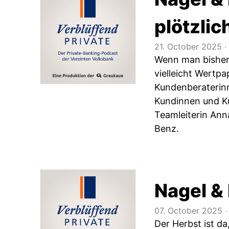
plötzlic
21. October 2025
‧
Wenn man bisher 
vielleicht Wertp
Kundenberaterinn
Kundinnen und K
Teamleiterin Ann
Benz.
Nagel & 
07. October 2025
‧
Der Herbst ist da