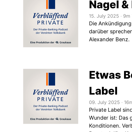
Nagel & 
15. July 2025
‧
9m 
Die Ankündigung 
darüber sprechen
Alexander Benz.
Etwas B
Label
09. July 2025
‧
16m
Private Label si
Wunder ist: Das 
Konditionen. Ver